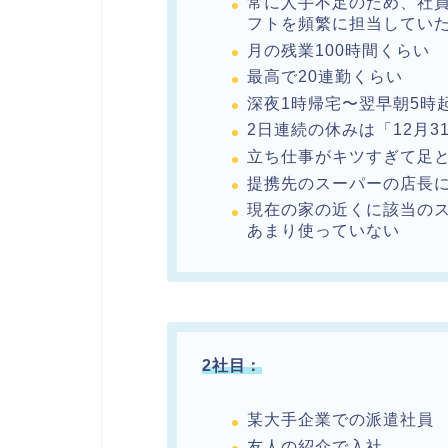
常に人手不足のため、社
フトを頻繁に担当してい
月の残業100時間くらい
最高で20連勤くらい
深夜1時帰宅〜翌早朝5時
2日連続の休みは「12月3
立ち仕事がキツすぎて足
提携先のスーパーの店長
現在の家の近くに該当の
あまり使っていない
2社目：
某大手企業での派遣社員
友人の紹介で入社